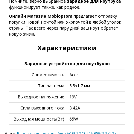
Помните, верно выбранное
зарядное для ноутбука
функционирует также, как родное.
Онлайн магазин Mobioptom
предлагает отправку
покупки Новой Почтой или Укрпочтой в любой уголок
страны. Так всего через пару дней ваш ноут обретет
новую жизнь.
Характеристики
Зарядные устройства для ноутбуков
Совместимость
Acer
Тип разъема
5.5x1.7 мм
Выходное напряжение
19V
Сила выходного тока
3.42A
Выходная мощность(Вт)
65W
Метки:
Блок питания для ноутбука ACER 19V 3.42A 65W 5.5x1.7 с