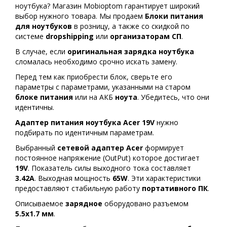
ноутбука? Магазин Mobioptom гарантирует широкий
выбор нужного товара. Мы продаем
Блоки питания
для ноутбуков
в розницу, а также со скидкой по
системе
dropshipping
или
организаторам СП
.
В случае, если
оригинальная зарядка ноутбука
сломалась необходимо срочно искать замену.
Перед тем как приобрести блок, сверьте его
параметры с параметрами, указанными на старом
блоке питания
или на АКБ
ноута
. Убедитесь, что они
идентичны.
Адаптер питания ноутбука Acer 19V
нужно
подбирать по идентичным параметрам.
Выбранный
сетевой адаптер Acer
формирует
постоянное напряжение (OutPut) которое достигает
19V
. Показатель cилы выходного тока составляет
3.42A
. Выходная мощность
65W
. Эти характеристики
предоставляют стабильную работу
портативного ПК
.
Описываемое
зарядное
оборудовано разъемом
5.5x1.7 мм
.