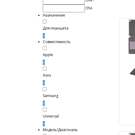
ГРН -
ГРН
Назначение
Для планшета
0
Совместимость
Apple
0
Asus
0
Samsung
0
Universal
0
Модель/Диагональ