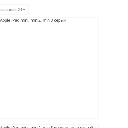
 странице:
24
ple iPad mini, mini2, mini3 серый
pple iPad mini, mini2, mini3 розово-золотистый