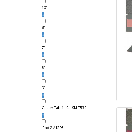
10″
0
6″
0
7″
0
8″
0
9″
0
Galaxy Tab 4 10.1 SM-T530
0
iPad 2 A1395