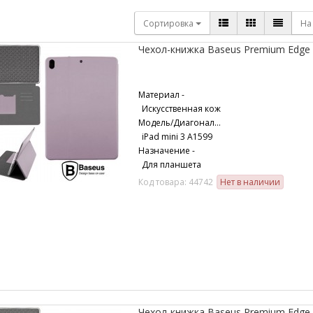
Сортировка
На
Чехол-книжка Baseus Premium Edge Ap
Материал -
Искусственная кож
Модель/Диагональ -
iPad mini 3 A1599
Назначение -
Для планшета
Код товара: 44742
Нет в наличии
Чехол-книжка Baseus Premium Edge A