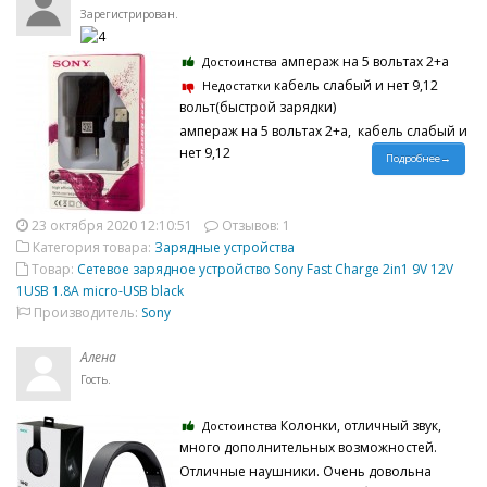
Зарегистрирован.
ампераж на 5 вольтах 2+а
Достоинства
кабель слабый и нет 9,12
Недостатки
вольт(быстрой зарядки)
ампераж на 5 вольтах 2+а, кабель слабый и
нет 9,12
Подробнее→
23 октября 2020 12:10:51
Отзывов: 1
Категория товара:
Зарядные устройства
Товар:
Сетевое зарядное устройство Sony Fast Charge 2in1 9V 12V
1USB 1.8A micro-USB black
Производитель:
Sony
Алена
Гость.
Колонки, отличный звук,
Достоинства
много дополнительных возможностей.
Отличные наушники. Очень довольна