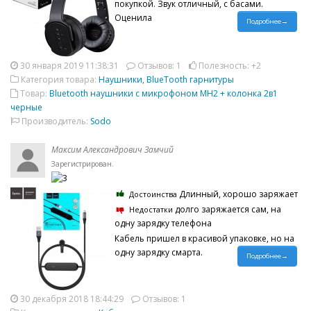
покупкой. Звук отличный, с басами.
Оценила
Подробнее→
30 января 2019 11:38:31
Отзывов: 1
Полезность: +2
Категория товара:
Наушники, BlueTooth гарнитуры
Товар:
Bluetooth наушники с микрофоном MH2 + колонка 2в1
черные
Производитель:
Sodo
Максим Александрович Замчий
Зарегистрирован.
Длинный, хорошо заряжает
Достоинства
долго заряжается сам, на
Недостатки
одну зарядку телефона
Кабель пришел в красивой упаковке, но на
одну зарядку смарта.
Подробнее→
30 декабря 2018 18:44:29
Отзывов: 1