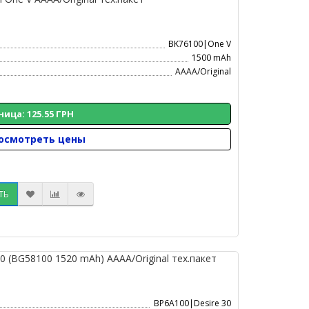
BK76100|One V
1500 mAh
AAAA/Original
ница: 125.55 ГРН
осмотреть цены
ТЬ
 (BG58100 1520 mAh) AAAA/Original тех.пакет
BP6A100|Desire 30