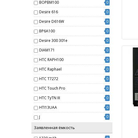
BOPBM100
0
Desire 616
0
Desire D616W
0
BP6A100
0
Desire 300 301e
0
DIAM171
0
HTC RAPH100
0
HTC Raphael
0
HTC T7272
0
HTC Touch Pro
0
HTC TyTN III
0
HTI13UAA
0
0
J
Заявленная ёмкость