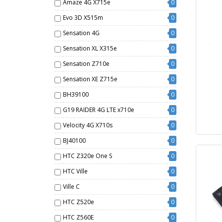
Amaze 4G X715e
0
Evo 3D X515m
0
Sensation 4G
0
Sensation XL X315e
0
Sensation Z710e
0
Sensation XE Z715e
0
BH39100
0
G19 RAIDER 4G LTE x710e
0
Velocity 4G X710s
0
BJ40100
0
HTC Z320e One S
0
HTC Ville
0
Ville C
0
HTC Z520e
0
HTC Z560E
0