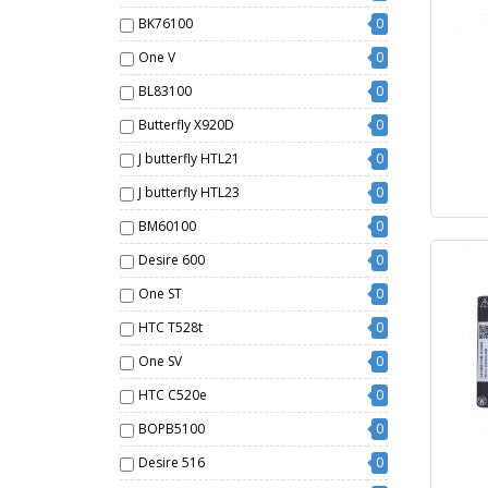
BK76100
0
One V
0
BL83100
0
Butterfly X920D
0
J butterfly HTL21
0
J butterfly HTL23
0
BM60100
0
Desire 600
0
One ST
0
HTC T528t
0
One SV
0
HTC C520e
0
BOPB5100
0
Desire 516
0