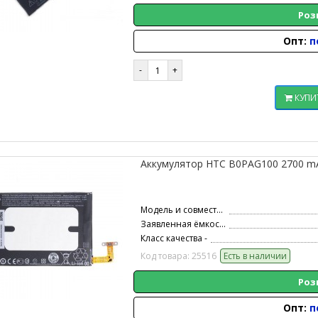
Роз
Опт:
п
КУПИ
Аккумулятор HTC B0PAG100 2700 mAh 
Модель и совместимость -
Заявленная ёмкость -
Класс качества -
Код товара: 25516
Есть в наличии
Роз
Опт:
п