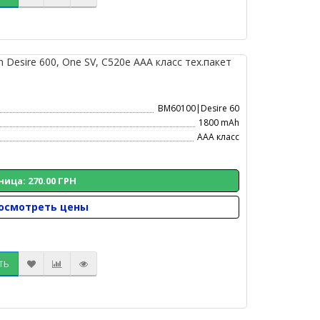
esire 600, One SV, C520e AAA класс тех.пакет
BM60100|Desire 60
1800 mAh
AAA класс
ница: 270.00 ГРН
осмотреть цены
ТЬ