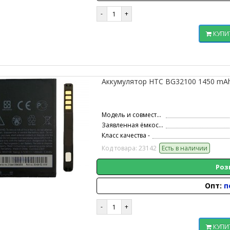
КУПИ
Аккумулятор HTC BG32100 1450 mAh 
Модель и совместимость -
Заявленная ёмкость -
Класс качества -
Код товара: 23142
Есть в наличии
Роз
Опт:
п
КУПИ