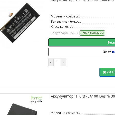
Модель и совместимость -
Заявленная ёмкость -
Класс качества -
Код товара: 25537
Есть в наличии
Роз
Опт:
п
КУПИ
Аккумулятор HTC BP6A100 Desire 300
Модель и совместимость -