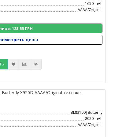
1650 mAh
AAAA/Original
ница: 125.55 ГРН
осмотреть цены
ТЬ
utterfly X920D AAAA/Original тех.пакет
BL83100|Butterfly
2020 mAh
AAAA/Original