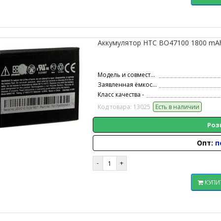
Аккумулятор HTC BO47100 1800 mAh D
Модель и совместимость -
Заявленная ёмкость -
Класс качества -
Код товара: 13025
Есть в наличии
Роз
Опт:
п
КУПИ