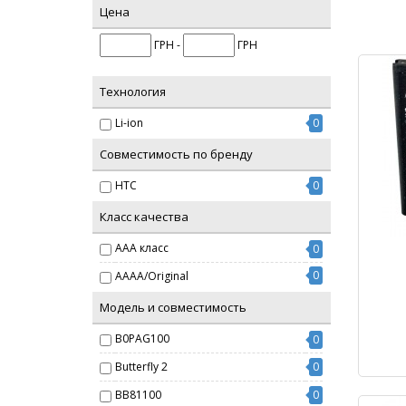
Цена
ГРН -
ГРН
Технология
Li-ion
0
Совместимость по бренду
HTC
0
Класс качества
AAA класс
0
0
AAAA/Original
Модель и совместимость
B0PAG100
0
Butterfly 2
0
BB81100
0