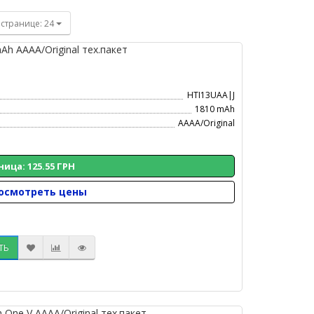
 странице:
24
h AAAA/Original тех.пакет
HTI13UAA|J
1810 mAh
AAAA/Original
ница: 125.55 ГРН
осмотреть цены
ТЬ
One V AAAA/Original тех.пакет