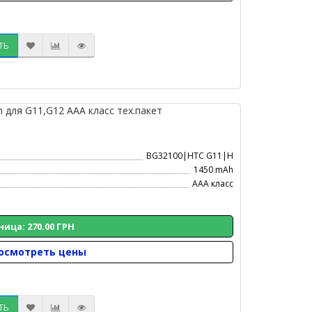
ТЬ
для G11,G12 AAA класс тех.пакет
BG32100|HTC G11|H
1450 mAh
AAA класс
ница: 270.00 ГРН
осмотреть цены
ТЬ