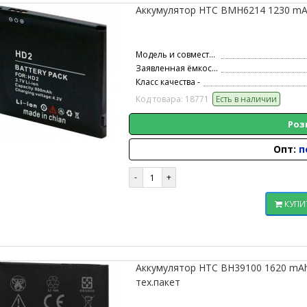
Аккумулятор HTC BMH6214 1230 mAh 
Модель и совместимость -
Заявленная ёмкость -
Класс качества -
Код товара: 18771
Есть в наличии
Роз
Опт:
п
КУПИ
Аккумулятор HTC BH39100 1620 mAh 
тех.пакет