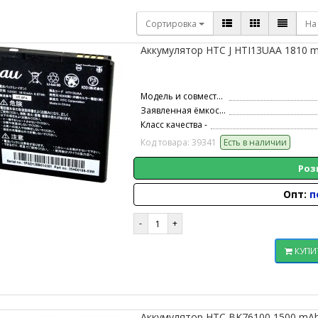
Сортировка
На
Аккумулятор HTC J HTI13UAA 1810 mA
Модель и совместимость -
Заявленная ёмкость -
Класс качества -
Код товара: 39341
Есть в наличии
Роз
Опт:
п
КУПИ
Аккумулятор HTC BK76100 1500 mAh 