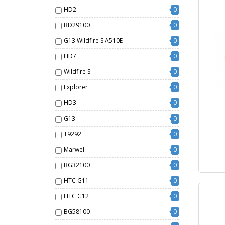
HD2
0
BD29100
0
G13 Wildfire S A510E
0
HD7
0
Wildfire S
0
Explorer
0
HD3
0
G13
0
T9292
0
Marwel
0
BG32100
0
HTC G11
0
HTC G12
0
BG58100
0