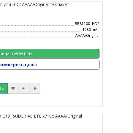
для HD2 AAAA/Original тех.пакет
BB81100|HD2
1230 mAh
AAAA/Original
ница: 125.55 ГРН
осмотреть цены
ТЬ
G19 RAIDER 4G LTE x710e AAAA/Original