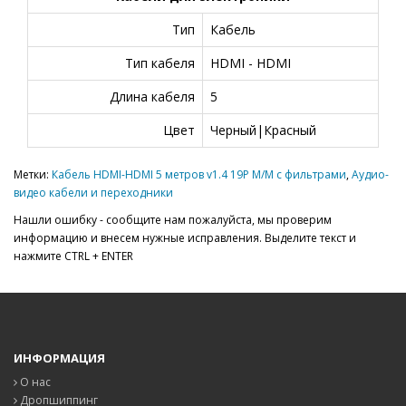
Тип
Кабель
Тип кабеля
HDMI - HDMI
Длина кабеля
5
Цвет
Черный|Красный
Метки:
Кабель HDMI-HDMI 5 метров v1.4 19P M/M с фильтрами
,
Аудио-
видео кабели и переходники
Нашли ошибку - сообщите нам пожалуйста, мы проверим
информацию и внесем нужные исправления. Выделите текст и
нажмите CTRL + ENTER
ИНФОРМАЦИЯ
О нас
Дропшиппинг