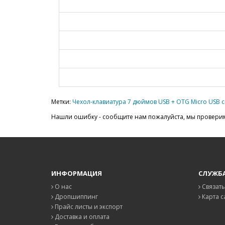
Метки:
Чехол-клавиатура 7 дюймов USB + OTG Micro USB 
Нашли ошибку - сообщите нам пожалуйста, мы проверим
ИНФОРМАЦИЯ
СЛУЖБ
О нас
Связать
Дропшиппинг
Карта с
Прайс листы и экспорт
Доставка и оплата