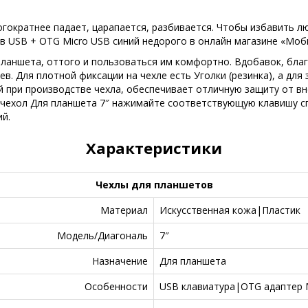
огократнее падает, царапается, разбивается. Чтобы избавить 
в USB + OTG Micro USB синий недорого в онлайн магазине «Моб
планшета, оттого и пользоваться им комфортно. Вдобавок, бла
. Для плотной фиксации на чехле есть Уголки (резинка), а для 
й при производстве чехла, обеспечивает отличную защиту от вн
 чехол Для планшета 7″ нажимайте соответствующую клавишу спр
й.
Характеристики
Чехлы для планшетов
Материал
Искусственная кожа|Пластик
Модель/Диагональ
7″
Назначение
Для планшета
Особенности
USB клавиатура|OTG адаптер M