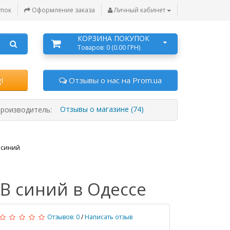
упок
Оформление заказа
Личный кабинет
КОРЗИНА ПОКУПОК
Товаров: 0 (0.00 ГРН)
l
Отзывы о нас на Prom.ua
Отзывы о магазине (74)
роизводитель:
 синий
B синий в Одессе
Отзывов: 0
/
Написать отзыв