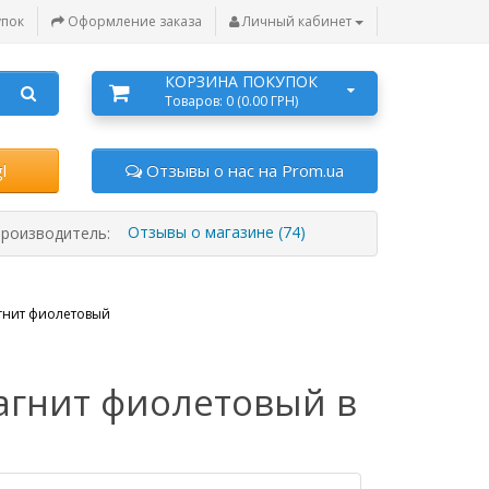
упок
Оформление заказа
Личный кабинет
КОРЗИНА ПОКУПОК
Товаров: 0 (0.00 ГРН)
l
Отзывы о нас на Prom.ua
Отзывы о магазине (74)
роизводитель:
агнит фиолетовый
агнит фиолетовый в