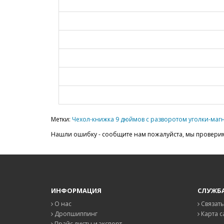
Метки:
Чехол-книжка 9 дюймов с разворотом уголки-маг
Нашли ошибку - сообщите нам пожалуйста, мы проверим
ИНФОРМАЦИЯ
СЛУЖБ
О нас
Связать
Дропшиппинг
Карта с
Прайс листы и экспорт