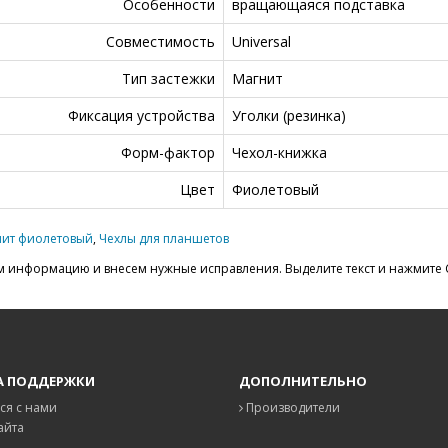
Особенности
вращающаяся подставка
Совместимость
Universal
Тип застежки
Магнит
Фиксация устройства
Уголки (резинка)
Форм-фактор
Чехол-книжка
Цвет
Фиолетовый
нит фиолетовый
,
Чехлы для планшетов
 информацию и внесем нужные исправления. Выделите текст и нажмите C
А ПОДДЕРЖКИ
ДОПОЛНИТЕЛЬНО
ся с нами
Производители
айта