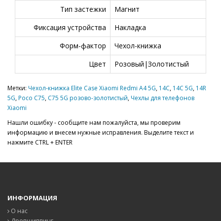
Тип застежки
Магнит
Фиксация устройства
Накладка
Форм-фактор
Чехол-книжка
Цвет
Розовый|Золотистый
Метки:
Чехол-книжка Elite Case Xiaomi Redmi A4 5G
,
14C
,
14C 5G
,
14R
5G
,
Poco C75
,
C75 5G розово-золотистый
,
Чехлы для телефонов
Xiaomi
Нашли ошибку - сообщите нам пожалуйста, мы проверим
информацию и внесем нужные исправления. Выделите текст и
нажмите CTRL + ENTER
ИНФОРМАЦИЯ
О нас
Дропшиппинг