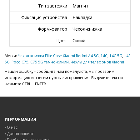
Тип застежки
Магнит
Фиксация устройства
Накладка
Форм-фактор
Чехол-книжка
Цвет
Синий
Метки:
Чехол-книжка Elite Case Xiaomi Redmi A4 5G
,
14C
,
14C 5G
,
14R
5G
,
Poco C75
,
C75 5G темно-синий
,
Чехлы для телефонов Xiaomi
Нашли ошибку - сообщите нам пожалуйста, мы проверим
информацию и внесем нужные исправления. Выделите текст и
нажмите CTRL + ENTER
ИНФОРМАЦИЯ
О нас
Дропшиппинг
Прайс листы и экспорт