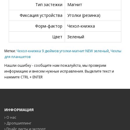
Тип застежки
Магнит
Фиксация устройства
Уголки (резинка)
Форм-фактор
Чехол-книжка
Цвет
Зеленый
Метки:
Чехол-книжка 9 дюймов уголки-магнит NEW зеленый
,
Чехлы
для планшетов
Нашли ошибку - сообщите нам пожалуйста, мы проверим
информацию и внесем нужные исправления. Выделите текст и
нажмите CTRL + ENTER
ИНФОРМАЦИЯ
О нас
Дропшиппинг
Прайс листы и экспорт