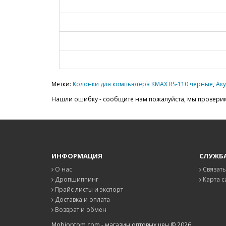
Метки:
Колонки для компьютера KMAX RS-110 черные
,
Аку
Нашли ошибку - сообщите нам пожалуйста, мы проверим
ИНФОРМАЦИЯ
СЛУЖБ
О нас
Связать
Дропшиппинг
Карта с
Прайс листы и экспорт
Доставка и оплата
Возврат и обмен
Mobioptom.com - магазин оптовых цен © 2026