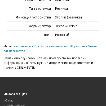
Тип застежки
Резинка
Фиксация устройства
Уголки (резинка)
Форм-фактор
Чехол-книжка
Цвет
Розовый
Метки:
Чехол-книжка 7 дюймов уголки-магнит VIP розовый
,
Чехлы
для планшетов
Нашли ошибку - сообщите нам пожалуйста, мы проверим
информацию и внесем нужные исправления. Выделите текст и
нажмите CTRL + ENTER
ИНФОРМАЦИЯ
О нас
Дропшиппинг