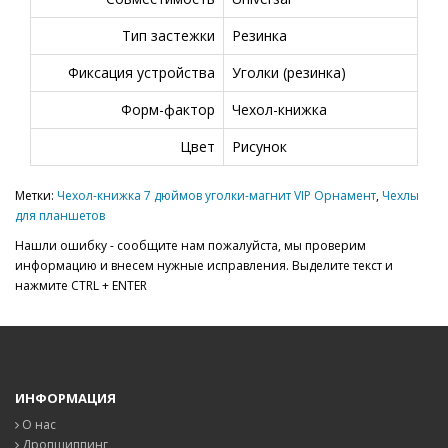
Тип застежки
Резинка
Фиксация устройства
Уголки (резинка)
Форм-фактор
Чехол-книжка
Цвет
Рисунок
Метки:
Чехол-книжка 7 дюймов уголки-магнит VIP Орнамент
,
Чехлы
для планшетов
Нашли ошибку - сообщите нам пожалуйста, мы проверим
информацию и внесем нужные исправления. Выделите текст и
нажмите CTRL + ENTER
ИНФОРМАЦИЯ
О нас
Дропшиппинг