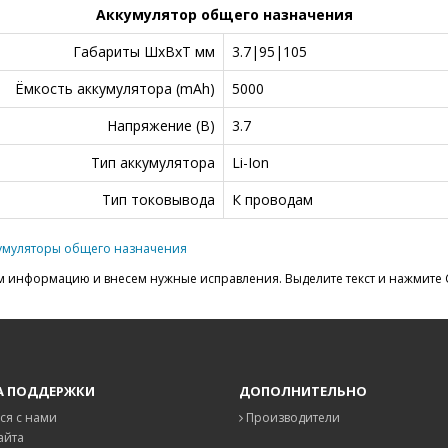
Аккумулятор общего назначения
Габариты ШxВxТ мм
3.7|95|105
Ёмкость аккумулятора (mAh)
5000
Напряжение (В)
3.7
Тип аккумулятора
Li-Ion
Тип токовывода
К проводам
умуляторы общего назначения
 информацию и внесем нужные исправления. Выделите текст и нажмите C
А ПОДДЕРЖКИ
ДОПОЛНИТЕЛЬНО
ся с нами
Производители
айта