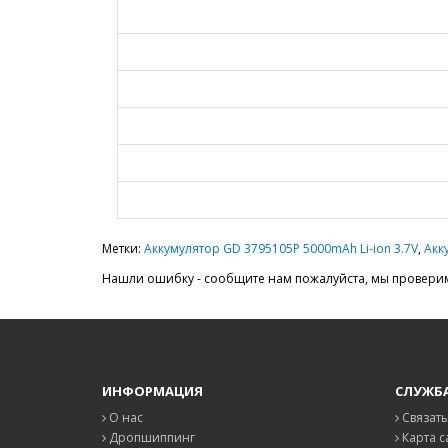
Метки:
Аккумулятор GD 3795105P 5000mAh Li-ion 3.7V
,
Акк
Нашли ошибку - сообщите нам пожалуйста, мы проверим
ИНФОРМАЦИЯ
СЛУЖБ
О нас
Связать
Дропшиппинг
Карта с