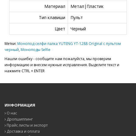
Материал
Метал|Пластик
Тип клавиши
Пульт
Цвет
Черный
Метки:
Монопод селфи палка YUTENG YT-1288 Original с пультом
черный
,
Моноподы Selfie
Нашли ошибку - сообщите нам пожалуйста, мы проверим
информацию и внесем нужные исправления. Выделите текст и
нажмите CTRL + ENTER
ИНФОРМАЦИЯ
О нас
Дропшиппинг
Прайс листы и экспорт
Доставка и оплата