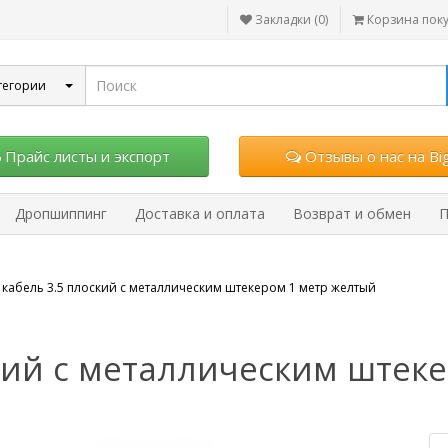
Закладки (0)
Корзина пок
тегории
Прайс листы и экспорт
Отзывы о нас на Big
Дропшиппинг
Доставка и оплата
Возврат и обмен
П
 кабель 3.5 плоский c металлическим штекером 1 метр желтый
ский c металлическим штек