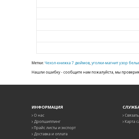
Метки:
Чехол-книжка 7 дюймов
,
уголки-магнит узор белы
Нашли ошибку - сообщите нам пожалуйста, мы проверим
ИНФОРМАЦИЯ
СЛУЖБ
О нас
Связать
Дропшиппинг
Карта с
Прайс листы и экспорт
Доставка и оплата