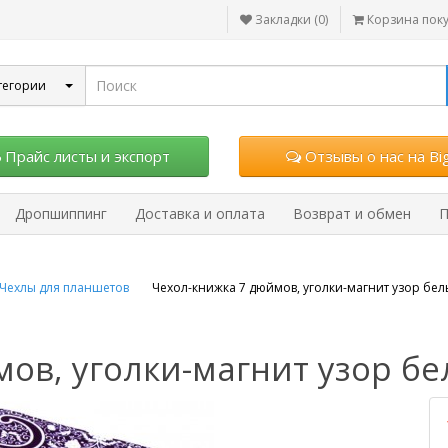
Закладки (0)
Корзина пок
тегории
Прайс листы и экспорт
Отзывы о нас на Big
Дропшиппинг
Доставка и оплата
Возврат и обмен
П
Чехлы для планшетов
Чехол-книжка 7 дюймов, уголки-магнит узор бе
ов, уголки-магнит узор бе