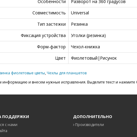
Особенности
Разворот на 360 градусов
Совместимость
Universal
Тип застежки
Резинка
Фиксация устройства
Уголки (резинка)
Форм-фактор
Чехол-книжка
Цвет
Фиолетовый|Рисунок
зинка фиолетовые цветы
,
Чехлы для планшетов
 информацию и внесем нужные исправления. Выделите текст и нажмите C
А ПОДДЕРЖКИ
ДОПОЛНИТЕЛЬНО
ся с нами
Производители
айта