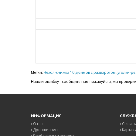
Метки:
Чехол-книжка 10 дюймов с разворотом
,
уголки-ре
Нашли ошибку - сообщите нам пожалуйста, мы проверим
ИНФОРМАЦИЯ
СЛУЖБ
О нас
Связать
Дропшиппинг
Карта с
Прайс листы и экспорт