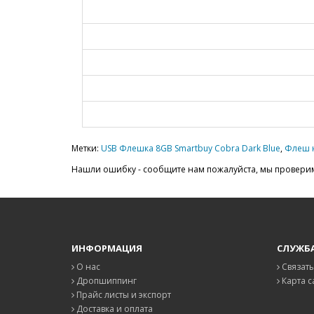
Метки:
USB Флешка 8GB Smartbuy Cobra Dark Blue
,
Флеш 
Нашли ошибку - сообщите нам пожалуйста, мы проверим
ИНФОРМАЦИЯ
СЛУЖБ
О нас
Связать
Дропшиппинг
Карта с
Прайс листы и экспорт
Доставка и оплата