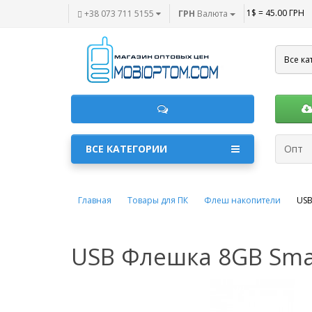
1$ = 45.00 ГРН
+38 073 711 5155
ГРН
Валюта
Все ка
ВСЕ КАТЕГОРИИ
Опт
Главная
Товары для ПК
Флеш накопители
USB
USB Флешка 8GB Smar