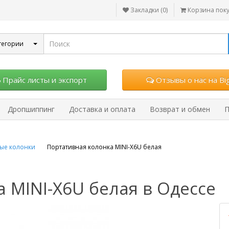
Закладки (0)
Корзина пок
тегории
Прайс листы и экспорт
Отзывы о нас на Big
Дропшиппинг
Доставка и оплата
Возврат и обмен
П
ые колонки
Портативная колонка MINI-X6U белая
 MINI-X6U белая в Одессе