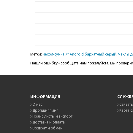
Метки:
чехол-сумка 7″ Android бархатный серый
,
Чехлы д
Нашли ошибку - сообщите нам пожалуйста, мы проверим
ИНФОРМАЦИЯ
СЛУЖБ
О нас
Связать
Дропшиппинг
Карта с
Прайс листы и экспорт
Доставка и оплата
Возврат и обмен