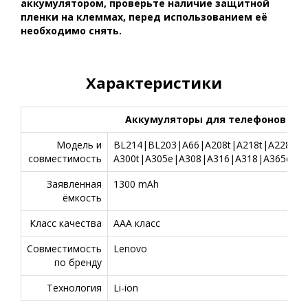
аккумулятором, проверьте наличие защитной
пленки на клеммах, перед использованием её
необходимо снять.
Характеристики
Аккумуляторы для телефонов
Модель и
BL214|BL203|A66|A208t|A218t|A228|A2
совместимость
А300t|A305e|A308|A316|A318|A365e|A3
Заявленная
1300 mAh
ёмкость
Класс качества
AAA класс
Совместимость
Lenovo
по бренду
Технология
Li-ion