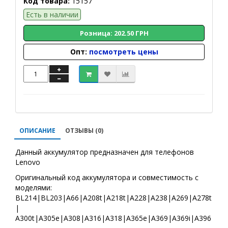
Код товара:
15157
Есть в наличии
Розница: 202.50 ГРН
Опт:
посмотреть цены
ОПИСАНИЕ
ОТЗЫВЫ (0)
Данный аккумулятор предназначен для телефонов
Lenovo
Оригинальный код аккумулятора и совместимость с
моделями:
BL214|BL203|A66|A208t|A218t|A228|A238|A269|A278t
|
А300t|A305e|A308|A316|A318|A365e|A369|A369i|A396