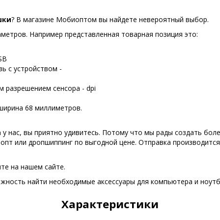
шки
? В магазине Мобиоптом вы найдете невероятный выбор.
аметров. Например представленная товарная позиция это:
SB
ь с устройством -
 разрешением сенсора - dpi
 ширина 68 миллиметров.
а
у нас, вы приятно удивитесь. Потому что мы рады создать боле
и опт или дропшиппинг по выгодной цене. Отправка производитс
те на нашем сайте.
ность найти необходимые аксессуары для компьютера и ноутбу
Характеристики