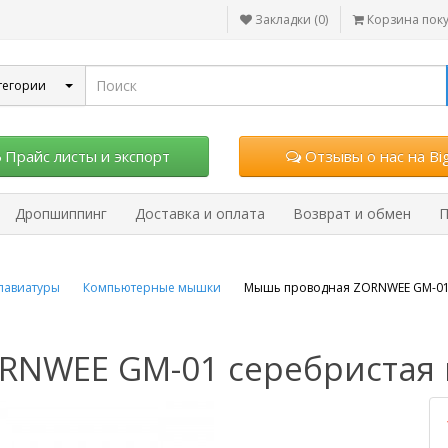
Закладки (0)
Корзина пок
тегории
Прайс листы и экспорт
Отзывы о нас на Big
Дропшиппинг
Доставка и оплата
Возврат и обмен
П
лавиатуры
Компьютерные мышки
Мышь проводная ZORNWEE GM-01
NWEE GM-01 серебристая 