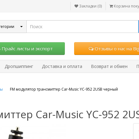
Закладки (0)
Корзина пок
тегории
Прайс листы и экспорт
Отзывы о нас на Big
Дропшиппинг
Доставка и оплата
Возврат и обмен
П
ры
FM модулятор трансмиттер Car-Music YC-952 2USB черный
иттер Car-Music YC-952 2U