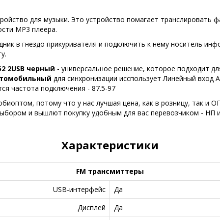
ройство для музыки. Это устройство помагает транслировать 
сти MP3 плеера.
дник в гнездо прикуривателя и подключить к нему носитель ин
у.
52 2USB черный
- универсальное решение, которое подходит дл
втомобильный
для синхронизации исспользует Линейный вход AU
ся частота подключения - 87.5-97
биоптом, потому что у нас лучшая цена, как в розницу, так и О
выбором и вышлют покупку удобным для вас перевозчиком - НП 
Характеристики
FM трансмиттеры
USB-интерфейс
Да
Дисплей
Да