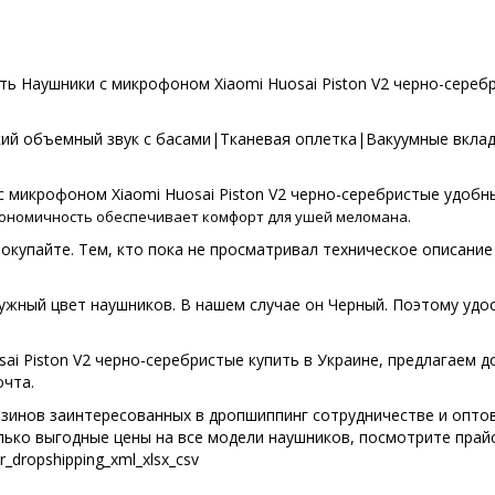
ь Наушники с микрофоном Xiaomi Huosai Piston V2 черно-серебр
кий объемный звук с басами|Тканевая оплетка|Вакуумные вкла
с микрофоном Xiaomi Huosai Piston V2 черно-серебристые удоб
ргономичность обеспечивает комфорт для ушей меломана.
окупайте. Тем, кто пока не просматривал техническое описани
ужный цвет наушников. В нашем случае он Черный. Поэтому удос
i Piston V2 черно-серебристые купить в Украине, предлагаем д
очта.
инов заинтересованных в дропшиппинг сотрудничестве и оптовы
лько выгодные цены на все модели наушников, посмотрите прайс
r_dropshipping_xml_xlsx_csv