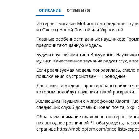
ОПИСАНИЕ
ОТЗЫВЫ (0)
Интернет-магазин Мобиоптом предлагает купит
из Одессы Новой Почтой или Укрпочтой.
Главные особенности данных наушников: Гром
предпочитают данную модель.
Будучи наушниками типа Вакуумные, Наушники 
музыки
. Качественное звучание радует слух, а э
Если реализуемая модель понравилась, смело п
подключения к устройствам – Проводные.
Для стиляг и модниц гарантировано найдется н
которым подойдут наушники такой раскраски.
Желающим Наушники с микрофоном Xiaomi Huosa
следующих служб доставки: Новая почта, УкрП
Обращаем внимание владельцев интернет магаз
них выгоднее розничной. Чтобы увидеть, наско
странице https://mobioptom.com/price_lists-expot