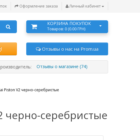
упок
Оформление заказа
Личный кабинет
КОРЗИНА ПОКУПОК
Товаров: 0 (0.00 ГРН)
l
Отзывы о нас на Prom.ua
Отзывы о магазине (74)
роизводитель:
i Piston V2 черно-серебристые
V2 черно-серебристые