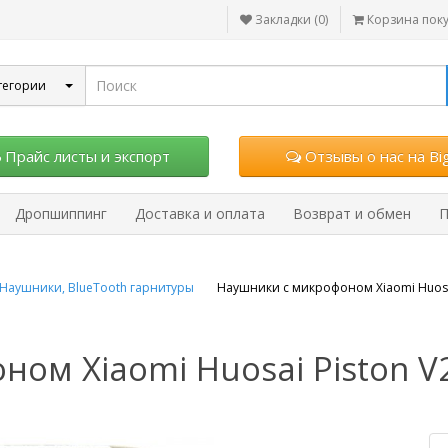
Закладки (0)
Корзина пок
тегории
Прайс листы и экспорт
Отзывы о нас на Big
Дропшиппинг
Доставка и оплата
Возврат и обмен
П
Наушники, BlueTooth гарнитуры
Наушники с микрофоном Xiaomi Huosa
ом Xiaomi Huosai Piston 