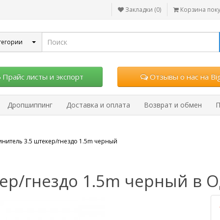
Закладки (0)
Корзина пок
тегории
Прайс листы и экспорт
Отзывы о нас на Big
Дропшиппинг
Доставка и оплата
Возврат и обмен
П
инитель 3.5 штекер/гнездо 1.5m черный
ер/гнездо 1.5m черный в О