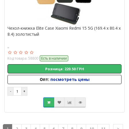
Чехол-книжка Elite Case Xiaomi Redmi 15 5G (169.4 x 80.4 x
8.4) золотистый
..
Код товара: 58800
Есть в наличии
Розница: 220.50 ГРН
Опт:
посмотреть цены
1
2
3
4
5
6
7
8
9
10
11
>